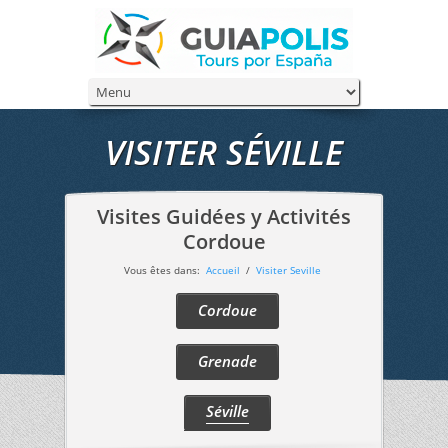
VISITER SÉVILLE
Visites Guidées y Activités
Cordoue
Vous êtes dans:
Accueil
/
Visiter Seville
Cordoue
Grenade
Séville