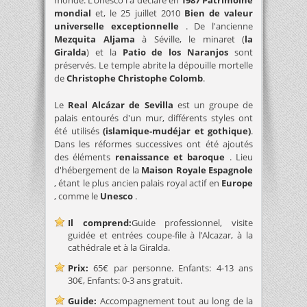
monde. L'Unesco l'a déclaré en
1987 Patrimoine
mondial
et, le 25 juillet 2010
Bien de valeur
universelle exceptionnelle
. De l'ancienne
Mezquita Aljama
à Séville, le minaret (
la
Giralda
) et la
Patio de los Naranjos
sont
préservés. Le temple abrite la dépouille mortelle
de
Christophe Christophe Colomb
.
Le
Real Alcázar de Sevilla
est un groupe de
palais entourés d'un mur, différents styles ont
été utilisés
(islamique-mudéjar et gothique)
.
Dans les réformes successives ont été ajoutés
des éléments
renaissance et baroque
. Lieu
d'hébergement de la
Maison Royale Espagnole
, étant le plus ancien palais royal actif en
Europe
, comme le
Unesco
.
Il comprend:
Guide professionnel, visite
guidée et entrées coupe-file à l’Alcazar, à la
cathédrale et à la Giralda.
Prix:
65€ par personne. Enfants: 4-13 ans
30€, Enfants: 0-3 ans gratuit.
Guide:
Accompagnement tout au long de la