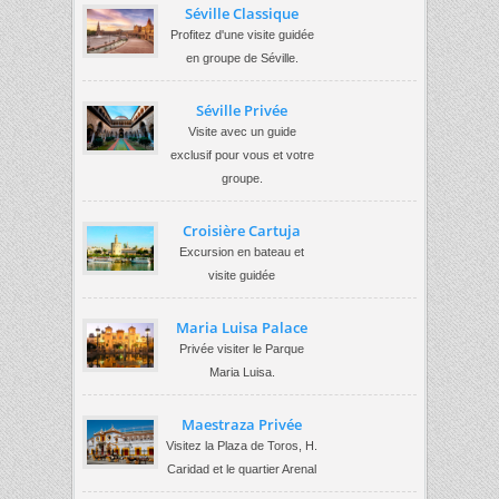
Séville Classique
Profitez d'une visite guidée
en groupe de Séville.
Séville Privée
Visite avec un guide
exclusif pour vous et votre
groupe.
Croisière Cartuja
Excursion en bateau et
visite guidée
Maria Luisa Palace
Privée visiter le Parque
Maria Luisa.
Maestraza Privée
Visitez la Plaza de Toros, H.
Caridad et le quartier Arenal