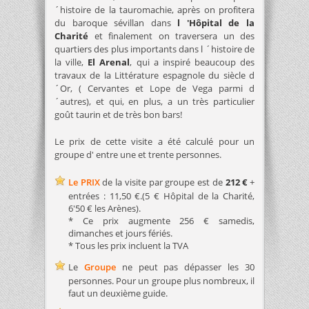
´histoire de la tauromachie, après on profitera
du baroque sévillan dans
l 'Hôpital de la
Charité
et finalement on traversera un des
quartiers des plus importants dans l ´histoire de
la ville,
El Arenal
, qui a inspiré beaucoup des
travaux de la Littérature espagnole du siècle d
´Or, ( Cervantes et Lope de Vega parmi d
´autres), et qui, en plus, a un très particulier
goût taurin et de très bon bars!
Le prix de cette visite a été calculé pour un
groupe d' entre une et trente personnes.
Le PRIX
de la visite par groupe est de
212 €
+
entrées : 11,50 €.(5 € Hôpital de la Charité,
6'50 € les Arènes).
* Ce prix augmente 256 € samedis,
dimanches et jours fériés.
* Tous les prix incluent la TVA
Le
Groupe
ne peut pas dépasser les 30
personnes. Pour un groupe plus nombreux, il
faut un deuxième guide.