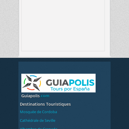
Guiapolis
.com
Destinations Touristiques
Mosquée de Cordoba
Cathédrale de Seville
Alhambra de Granada