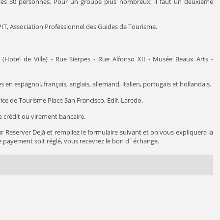
les 30 personnes. Pour un groupe plus nombreux, il faut un deuxième
IT, Association Professionnel des Guides de Tourisme.
(Hotel de Ville) - Rue Sierpes - Rue Alfonso XII - Musée Beaux Arts -
s en espagnol, français, anglais, allemand, italien, portugais et hollandais.
ice de Tourisme Place San Francisco, Edif. Laredo.
e crédit ou virement bancaire.
sur Reserver Dejà et rempliez le formulaire suivant et on vous expliquera la
e payement soit réglé, vous recevrez le bon d´échange.