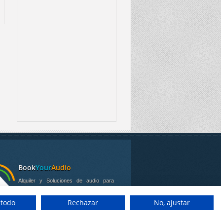
Book
Your
Audio
Alquiler y Soluciones de audio para
visitas guiadas y tours.
 todo
Rechazar
No, ajustar
ponemos de puntos de alquiler en Granada,
lla y Córdoba.