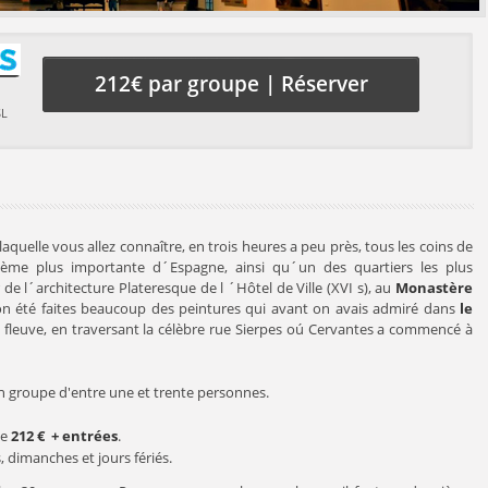
212€ par groupe | Réserver
SL
 laquelle vous allez connaître, en trois heures a peu près, tous les coins de
ième plus importante d´Espagne, ainsi qu´un des quartiers les plus
de l´architecture Plateresque de l ´Hôtel de Ville (XVI s), au
Monastère
 on été faites beaucoup des peintures qui avant on avais admiré dans
le
u fleuve, en traversant la célèbre rue Sierpes oú Cervantes a commencé à
 un groupe d'entre une et trente personnes.
de
212 €
+ entrées
.
 dimanches et jours fériés.