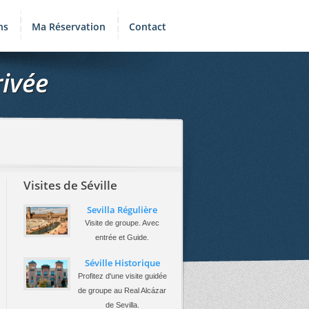
ns
Ma Réservation
Contact
rivée
Visites de Séville
Sevilla Régulière
Visite de groupe. Avec
entrée et Guide.
Séville Historique
Profitez d'une visite guidée
de groupe au Real Alcázar
de Sevilla.