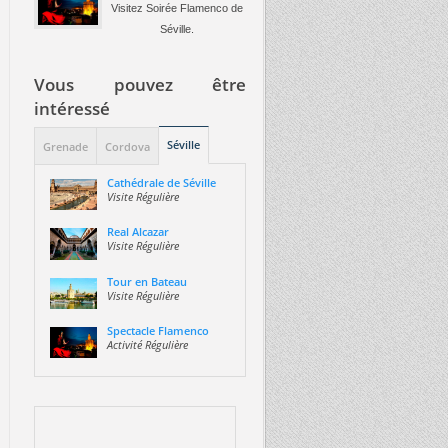
Visitez Soirée Flamenco de
Séville.
Vous pouvez être
intéressé
Séville
Grenade
Cordova
Cathédrale de Séville
Visite Régulière
Real Alcazar
Visite Régulière
Tour en Bateau
Visite Régulière
Spectacle Flamenco
Activité Régulière