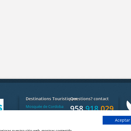
Destinations Touristiques
Questions? contact
958
918
029
Mosquée de Cordoba
Cathédrale de Seville
Du lundi au vendredi
Aceptar
Alhambra de Granada
Dis
de 9h à 14h et de 17h à 20h
Sevi
 mejorar nuestro sitio web, mostrar contenido