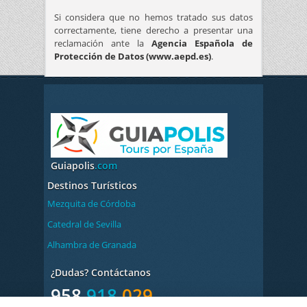
Si considera que no hemos tratado sus datos
correctamente, tiene derecho a presentar una
reclamación ante la
Agencia Española de
Protección de Datos (www.aepd.es)
.
Guiapolis
.com
Destinos Turísticos
Mezquita de Córdoba
Catedral de Sevilla
Alhambra de Granada
¿Dudas? Contáctanos
958
918
029