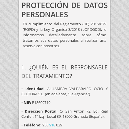
PROTECCIÓN DE DATOS
PERSONALES
En cumplimiento del Reglamento (UE) 2016/679
(RGPD) y la Ley Orgánica 3/2018 (LOPDGDD), le
informamos detalladamente sobre cómo
tratamos sus datos personales al realizar una
reserva con nosotros.
1. ¿QUIÉN ES EL RESPONSABLE
DEL TRATAMIENTO?
•
Identidad:
ALHAMBRA VALPARAISO OCIO Y
CULTURA S.L. (en adelante, "La Agencia")
•
NIF:
B18609719
•
Dirección Postal:
C/ San Antón 72, Ed. Real
Center, 1º Izq - Local 39, 18005 Granada (España).
•
Teléfono:
958
918
029