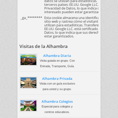
datos se utilizan para estadísticas. Transferenc
terceros países: EE.UU. Google LLC. está certifi
Privacidad de Datos, lo que indica que sus de
interesado pueden estar garantizados.
_ga_********
Esta cookie almacena una identificación única p
sitio web y rastrea cómo el visitante utiliza el s
utilizan para estadísticas. Transferencia de dato
EE.UU. Google LLC. está certificado bajo el Mar
Datos, lo que indica que sus derechos como i
estar garantizados.
Visitas de la Alhambra
Alhambra Diaria
Visita guiada en grupo. Con
Entrada, Transporte, Guía.
Alhambra Privada
Visita con un guía exclusivo
para usted y su grupo.
Alhambra Colegios
Especial para colegios y
centros educativos.