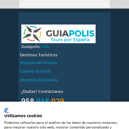
Guiapolis
.com
Destinos Turísticos
Mezquita de Córdoba
Catedral de Sevilla
Alhambra de Granada
¿Dudas? Contáctanos
958
918
029
De lunes a Viernes de 9:00
Utilizamos cookies
a 14:00 / 17:00 a 20:00h
Podemos utilizarlas para el análisis de los datos de nuestros visitantes,
Book
Your
Audio
para mejorar nuestro sitio web, mostrar contenido personalizado y