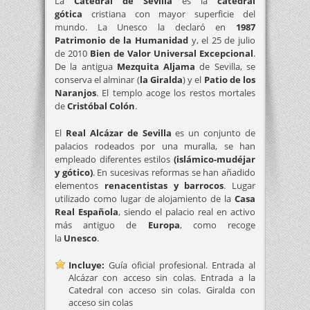
La
Catedral de Sevilla
es la
catedral
gótica
cristiana con mayor superficie del
mundo. La Unesco la declaró en
1987
Patrimonio de la Humanidad
y, el 25 de julio
de 2010
Bien de Valor Universal Excepcional
.
De la antigua
Mezquita Aljama
de Sevilla, se
conserva el alminar (
la Giralda
) y el
Patio de los
Naranjos
. El templo acoge los restos mortales
de
Cristóbal Colón
.
El
Real Alcázar de Sevilla
es un conjunto de
palacios rodeados por una muralla, se han
empleado diferentes estilos
(islámico-mudéjar
y gótico)
. En sucesivas reformas se han añadido
elementos
renacentistas y barrocos
. Lugar
utilizado como lugar de alojamiento de la
Casa
Real Española
, siendo el palacio real en activo
más antiguo de
Europa
, como recoge
la
Unesco
.
Incluye:
Guía oficial profesional. Entrada al
Alcázar con acceso sin colas. Entrada a la
Catedral con acceso sin colas. Giralda con
acceso sin colas