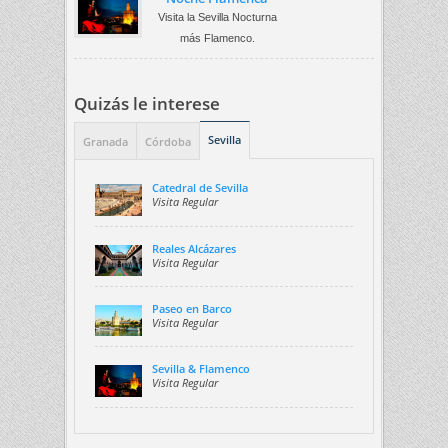
Visita la Sevilla Nocturna
más Flamenco.
Quizás le interese
Sevilla
Granada
Córdoba
Catedral de Sevilla
Visita Regular
Reales Alcázares
Visita Regular
Paseo en Barco
Visita Regular
Sevilla & Flamenco
Visita Regular