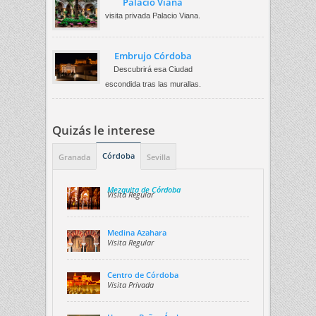
Palacio Viana
visita privada Palacio Viana.
Embrujo Córdoba
Descubrirá esa Ciudad
escondida tras las murallas.
Quizás le interese
Córdoba
Granada
Sevilla
Mezquita de Córdoba
Visita Regular
Medina Azahara
Visita Regular
Centro de Córdoba
Visita Privada