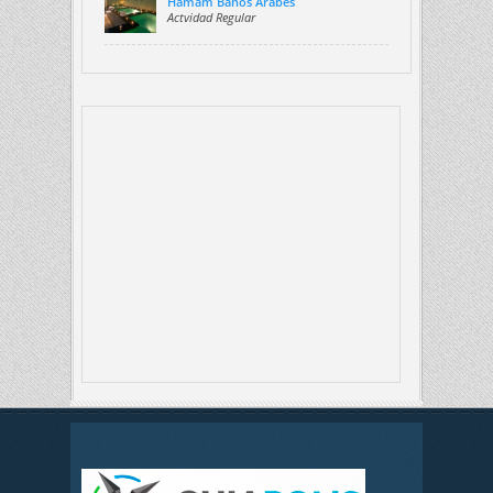
Hamam Baños Árabes
Actvidad Regular