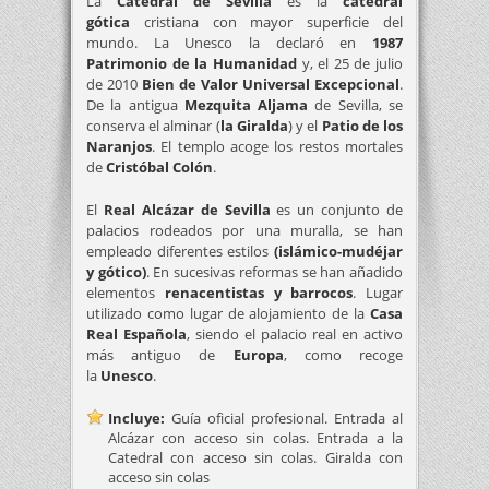
La
Catedral de Sevilla
es la
catedral
gótica
cristiana con mayor superficie del
mundo. La Unesco la declaró en
1987
Patrimonio de la Humanidad
y, el 25 de julio
de 2010
Bien de Valor Universal Excepcional
.
De la antigua
Mezquita Aljama
de Sevilla, se
conserva el alminar (
la Giralda
) y el
Patio de los
Naranjos
. El templo acoge los restos mortales
de
Cristóbal Colón
.
El
Real Alcázar de Sevilla
es un conjunto de
palacios rodeados por una muralla, se han
empleado diferentes estilos
(islámico-mudéjar
y gótico)
. En sucesivas reformas se han añadido
elementos
renacentistas y barrocos
. Lugar
utilizado como lugar de alojamiento de la
Casa
Real Española
, siendo el palacio real en activo
más antiguo de
Europa
, como recoge
la
Unesco
.
Incluye:
Guía oficial profesional. Entrada al
Alcázar con acceso sin colas. Entrada a la
Catedral con acceso sin colas. Giralda con
acceso sin colas