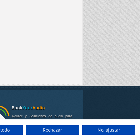
Book
Your
Audio
Alquiler y Soluciones de audio para
visitas guiadas y tours.
 todo
Rechazar
No, ajustar
ponemos de puntos de alquiler en Granada,
lla y Córdoba.