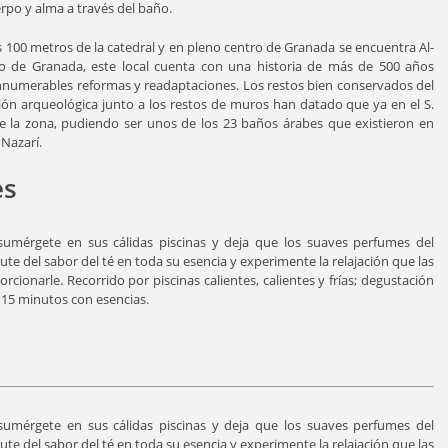
erpo y alma a través del baño.
s 100 metros de la catedral y en pleno centro de Granada se encuentra Al-
co de Granada, este local cuenta con una historia de más de 500 años
o innumerables reformas y readaptaciones. Los restos bien conservados del
ión arqueológica junto a los restos de muros han datado que ya en el S.
e la zona, pudiendo ser unos de los 23 baños árabes que existieron en
Nazarí.
es
 sumérgete en sus cálidas piscinas y deja que los suaves perfumes del
e del sabor del té en toda su esencia y experimente la relajación que las
ionarle. Recorrido por piscinas calientes, calientes y frías; degustación
e 15 minutos con esencias.
 sumérgete en sus cálidas piscinas y deja que los suaves perfumes del
e del sabor del té en toda su esencia y experimente la relajación que las