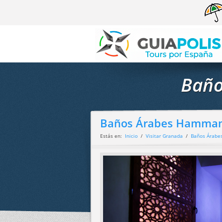
Baño
Baños Árabes Hamma
Estás en:
Inicio
/
Visitar Granada
/
Baños Árabe