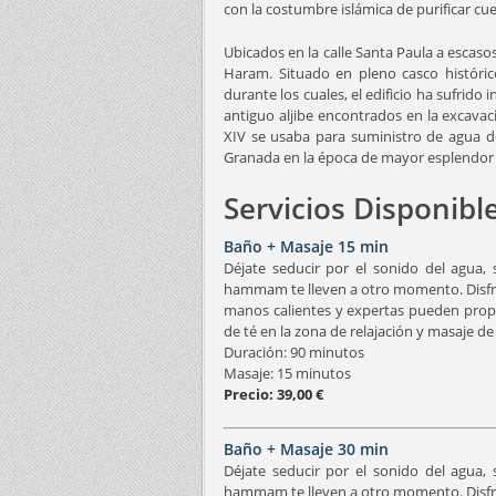
con la costumbre islámica de purificar cu
Ubicados en la calle Santa Paula a escaso
Haram. Situado en pleno casco históri
durante los cuales, el edificio ha sufrid
antiguo aljibe encontrados en la excavac
XIV se usaba para suministro de agua d
Granada en la época de mayor esplendor 
Servicios Disponibl
Baño + Masaje 15 min
Déjate seducir por el sonido del agua,
hammam te lleven a otro momento. Disfrut
manos calientes y expertas pueden proporc
de té en la zona de relajación y masaje d
Duración: 90 minutos
Masaje: 15 minutos
Precio: 39,00 €
Baño + Masaje 30 min
Déjate seducir por el sonido del agua,
hammam te lleven a otro momento. Disfrut