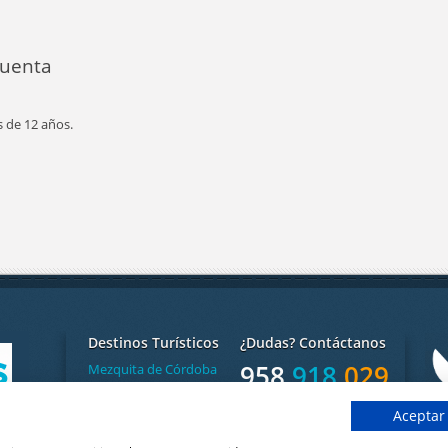
cuenta
 de 12 años.
Destinos Turísticos
¿Dudas? Contáctanos
958
918
029
Mezquita de Córdoba
Catedral de Sevilla
De lunes a Viernes de 9:00
Aceptar
Alhambra de Granada
Dis
a 14:00 / 17:00 a 20:00h
Sevi