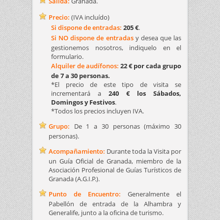
Salida:
Granada.
Precio:
(IVA incluído)
Si dispone de entradas:
205 €
.
Si NO dispone de entradas
y desea que las
gestionemos nosotros, indiquelo en el
formulario.
Alquiler de audífonos:
22 € por cada grupo
de 7 a 30 personas.
*El precio de este tipo de visita se
incrementará a
240 € los Sábados,
Domingos y Festivos
.
*Todos los precios incluyen IVA.
Grupo:
De 1 a 30 personas (máximo 30
personas).
Acompañamiento:
Durante toda la Visita por
un Guía Oficial de Granada, miembro de la
Asociación Profesional de Guías Turísticos de
Granada (A.G.I.P.).
Punto de Encuentro:
Generalmente el
Pabellón de entrada de la Alhambra y
Generalife, junto a la oficina de turismo.