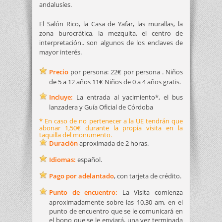
andalusíes.
El Salón Rico, la Casa de Yafar, las murallas, la
zona burocrática, la mezquita, el centro de
interpretación.. son algunos de los enclaves de
mayor interés.
Precio
por persona: 22€ por persona . Niños
de 5 a 12 años 11€ Niños de 0 a 4 años gratis.
Incluye:
La entrada al yacimiento*, el bus
lanzadera y Guía Oficial de Córdoba
* En caso de no pertenecer a la UE tendrán que
abonar 1,50€ durante la propia visita en la
taquilla del monumento.
Duración
aproximada de 2 horas.
Idiomas:
español.
Pago por adelantado
, con tarjeta de crédito.
Punto de encuentro:
La Visita comienza
aproximadamente sobre las 10.30 am, en el
punto de encuentro que se le comunicará en
el bono que se le enviará, una vez terminada