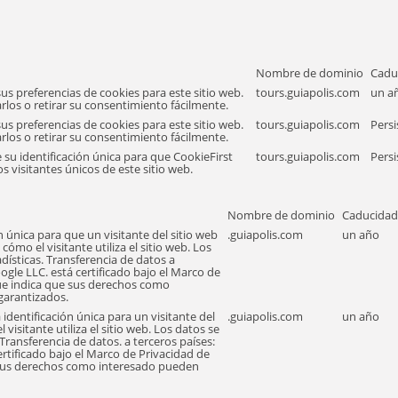
Nombre de dominio
Cadu
us preferencias de cookies para este sitio web.
tours.guiapolis.com
un a
los o retirar su consentimiento fácilmente.
us preferencias de cookies para este sitio web.
tours.guiapolis.com
Persi
los o retirar su consentimiento fácilmente.
 su identificación única para que CookieFirst
tours.guiapolis.com
Persi
os visitantes únicos de este sitio web.
Nombre de dominio
Caducidad
n única para que un visitante del sitio web
.guiapolis.com
un año
cómo el visitante utiliza el sitio web. Los
adísticas. Transferencia de datos a
ogle LLC. está certificado bajo el Marco de
que indica que sus derechos como
garantizados.
identificación única para un visitante del
.guiapolis.com
un año
 visitante utiliza el sitio web. Los datos se
 Transferencia de datos. a terceros países:
ertificado bajo el Marco de Privacidad de
 sus derechos como interesado pueden