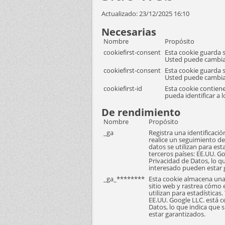
Actualizado:
23/12/2025 16:10
Necesarias
Nombre
Propósito
cookiefirst-consent
Esta cookie guarda s
Usted puede cambiar
cookiefirst-consent
Esta cookie guarda s
Usted puede cambiar
cookiefirst-id
Esta cookie contiene
pueda identificar a l
De rendimiento
Nombre
Propósito
_ga
Registra una identificació
realice un seguimiento de 
datos se utilizan para est
terceros países: EE.UU. Go
Privacidad de Datos, lo 
interesado pueden estar 
_ga_********
Esta cookie almacena una 
sitio web y rastrea cómo el
utilizan para estadísticas.
EE.UU. Google LLC. está c
Datos, lo que indica que
estar garantizados.