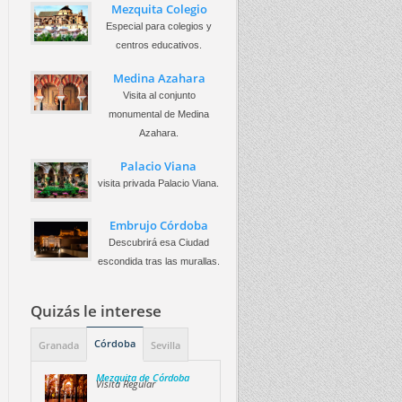
Mezquita Colegio
Especial para colegios y
centros educativos.
Medina Azahara
Visita al conjunto
monumental de Medina
Azahara.
Palacio Viana
visita privada Palacio Viana.
Embrujo Córdoba
Descubrirá esa Ciudad
escondida tras las murallas.
Quizás le interese
Córdoba
Granada
Sevilla
Mezquita de Córdoba
Visita Regular