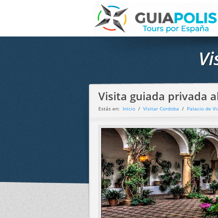
Vi
Visita guiada privada a
Estás en:
Inicio
/
Visitar Cordoba
/
Palacio de V