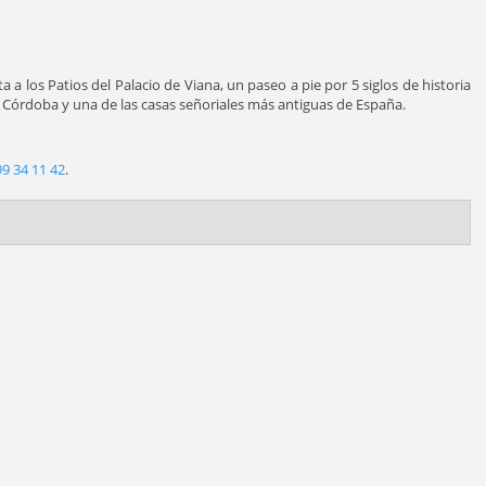
ta a los Patios del Palacio de Viana, un paseo a pie por 5 siglos de historia
e Córdoba y una de las casas señoriales más antiguas de España.
9 34 11 42
.