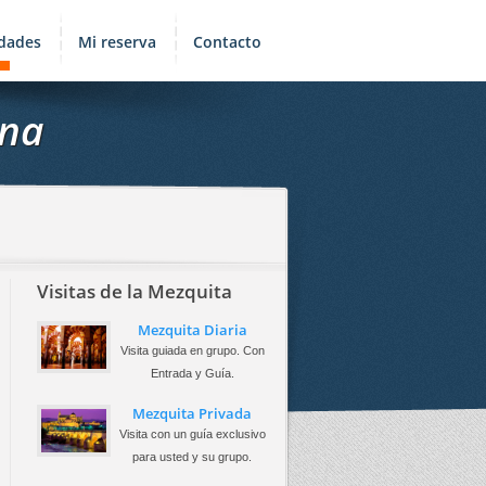
idades
Mi reserva
Contacto
ana
Visitas de la Mezquita
Mezquita Diaria
Visita guiada en grupo. Con
Entrada y Guía.
Mezquita Privada
Visita con un guía exclusivo
para usted y su grupo.