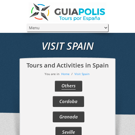
VISIT SPAIN
Tours and Activities in Spain
You are in
Home
/
Visit Spain
Others
Cordoba
Granada
Seville